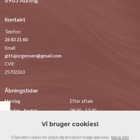
8963 Auning
Kontakt
Telefon:
26 83 21 60
Email:
gittajorgensen@gmail.com
CVR:
25702263
Åbningstider
Mandag
Efter aftale
Tirsdag - fredag
09:00 - 17:30
Lørdag
08:30 - 13:30
Vi bruger cookies!
Søndag
Lukket
Vi benytter cookies for at give dig den bedst mulige oplevelse.
More info