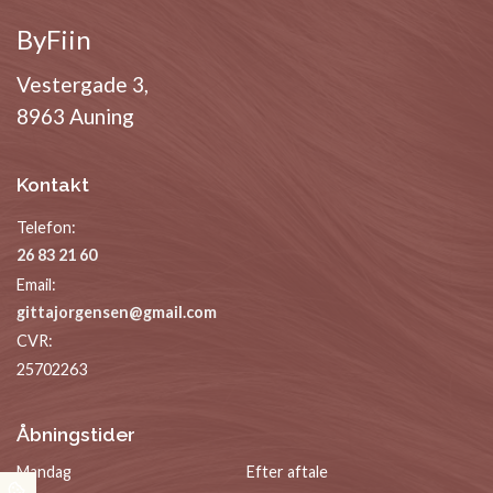
ByFiin
Vestergade 3,
8963 Auning
Kontakt
Telefon:
26 83 21 60
Email:
gittajorgensen@gmail.com
CVR:
25702263
Åbningstider
Mandag
Efter aftale